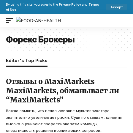
By using this site, you agree to the
Privacy Policy
and
Terms
Accept
of Use
.
Форекс Брокеры
Editor's Top Picks
Отзывы о MaxiMarkets
MaxiMarkets, обманывает ли
“MaxiMarkets”
Важно помнить, что использование мультипликатора
значительно увеличивает риски. Судя по отзывам, клиенты
высоко оценивают профессионализм команды,
оперативность решения возникающих вопросов
…