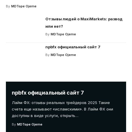
By
MDTope Ojeme
Отзывы людей о MaxiMarkets: развод
или нет?
By
MDTope Ojeme
npbfx официальный сайт 7
By
MDTope Ojeme
npbfx официальный сайт 7
Лайм ФХ: отзывы реальных трейдеров 2025 Такие
счета еще называют «исламскими». В Лайм ФХ они
доступны в виде услуги, открыть
…
By
MDTope Ojeme