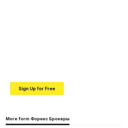
Your one-stop resource for
medical news and
education.
Your one-stop resource for medical news and
education.
Sign Up for Free
More form Форекс Брокеры