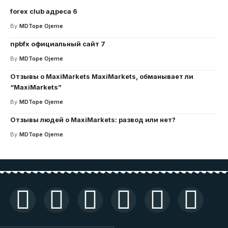
forex club адреса 6
By
MDTope Ojeme
npbfx официальный сайт 7
By
MDTope Ojeme
Отзывы о MaxiMarkets MaxiMarkets, обманывает ли
“MaxiMarkets”
By
MDTope Ojeme
Отзывы людей о MaxiMarkets: развод или нет?
By
MDTope Ojeme